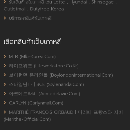
รับเดินห้างในเกาหลี เช่น Lotte , Hyundai , Shinsegae ,
Outletmall , Dutyfree Korea
บริการหาสินค้าในเกาหลี
เลือกสินค้าเว็บเกาหลี
MLB (mlb-Korea.com)
라이프워크 (lifeworkstore.co.kr)
보이런던 온라인몰 (boylondoninternational.com)
스타일난다 | 3CE (stylenanda.com)
아크메드라비 (acmedelavie.com)
CARLYN (carlynmall.com)
MARITHÉ FRANÇOIS GIRBAUD | 마리떼 프랑소와 저버
(marithe-Official.com)