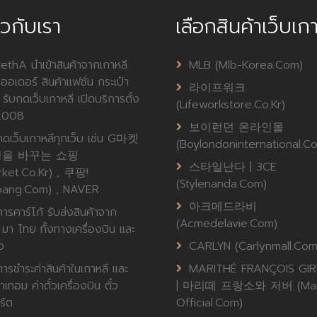
ยวกับเรา
เลือกสินค้าเว็บเก
ethA นำเข้าสินค้าจากเกาหลี
MLB (mlb-Korea.com)
ีออเดอร์ สินค้าเเฟชั่น กระเป๋า
라이프워크
้า รับกดเว็บเกาหลี เปิดบริการตั้ง
(lifeworkstore.co.kr)
 2008
보이런던 온라인몰
กดเว็บเกาหลีทุกเว็บ เช่น G마켓
(boylondoninternational.c
핑을 바꾸는 쇼핑
스타일난다 | 3CE
ket.co.kr) , 쿠팡!
(stylenanda.com)
pang.com) , NAVER
아크메드라비
การคาร์โก้ รับส่งสินค้าจาก
(acmedelavie.com)
 มา ไทย ทั้งทางเครื่องบิน เเละ
อ
CARLYN (carlynmall.com
การชำระค่าสินค้าในเกาหลี เเละ
MARITHÉ FRANÇOIS GI
าเทอม ค่าตั๋วเครื่องบิน ตั๋ว
| 마리떼 프랑소와 저버 (mari
ร์ต
Official.com)