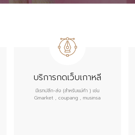
บริการกดเว็บเกาหลี
มีเรทปลีก-ส่ง (สำหรับเเม่ค้า ) เช่น
Gmarket , coupang , musinsa