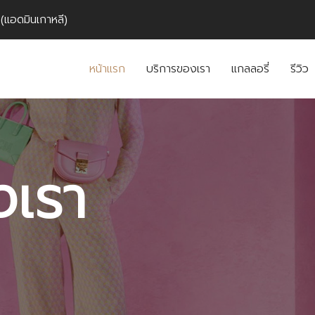
เอดมินเกาหลี)
หน้าแรก
บริการของเรา
แกลลอรี่
รีวิว
งเรา